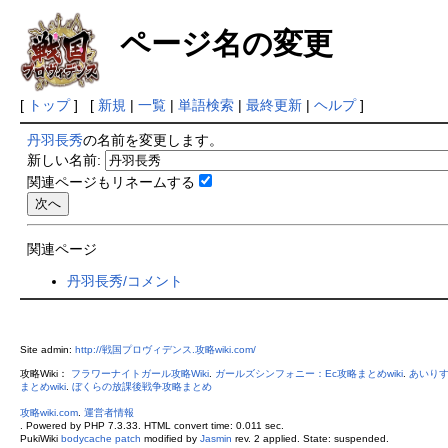
ページ名の変更
[
トップ
] [
新規
|
一覧
|
単語検索
|
最終更新
|
ヘルプ
]
丹羽長秀
の名前を変更します。
新しい名前:
関連ページもリネームする
関連ページ
丹羽長秀/コメント
Site admin:
http://戦国プロヴィデンス.攻略wiki.com/
攻略Wiki：
フラワーナイトガール攻略Wiki
.
ガールズシンフォニー：Ec攻略まとめwiki
.
あいりす
まとめwiki
.
ぼくらの放課後戦争攻略まとめ
攻略wiki.com
.
運営者情報
. Powered by PHP 7.3.33. HTML convert time: 0.011 sec.
PukiWiki
bodycache patch
modified by
Jasmin
rev. 2 applied. State: suspended.