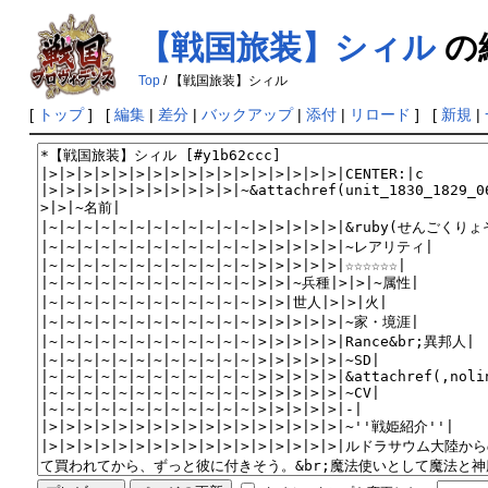
【戦国旅装】シィル
の
Top
/ 【戦国旅装】シィル
[
トップ
] [
編集
|
差分
|
バックアップ
|
添付
|
リロード
] [
新規
|