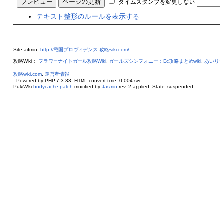
タイムスタンプを変更しない
テキスト整形のルールを表示する
Site admin:
http://戦国プロヴィデンス.攻略wiki.com/
攻略Wiki：
フラワーナイトガール攻略Wiki
.
ガールズシンフォニー：Ec攻略まとめwiki
.
あいり
攻略wiki.com
.
運営者情報
. Powered by PHP 7.3.33. HTML convert time: 0.004 sec.
PukiWiki
bodycache patch
modified by
Jasmin
rev. 2 applied. State: suspended.