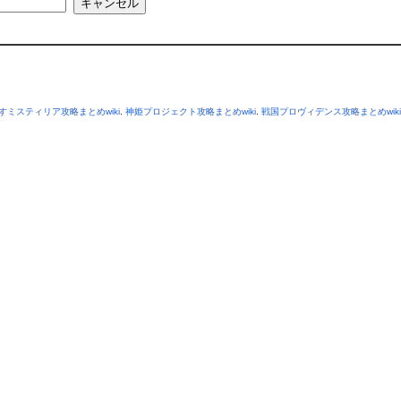
すミスティリア攻略まとめwiki
.
神姫プロジェクト攻略まとめwiki
.
戦国プロヴィデンス攻略まとめwiki