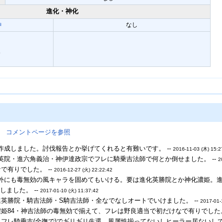
進化・神化
神
なし
5
。
コメントページを参照
作成しました。討伐報告とか挙げてくれると有難いです。 --
2016-11-03 (木) 15:2
英院・進六角義治・神伊達政宗でフレに騎乗吉法師で何とか倒せました。 --
2
で有りでした。 --
2016-12-27 (火) 22:22:42
外にも毒無効の風キャラを固めてもいける。要は進化英勝院とか神化濃姫。進化
しました。 --
2017-01-10 (火) 11:37:42
進英勝院・騎吉法師・S騎吉法師・全なでなしオートでいけました。 --
2017-01-
姫84・神吉法師の毒無効で揃えて、フレは野良適当で初だけなで有りでした。
＋フレ騎乗吉(全撫で)でギリギリ生還 風属性揃ってないしヒーラー居ない