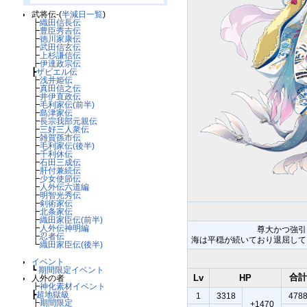
武将伝-(
半減日一覧
)
┣
織田信長伝
┣
豊臣秀吉伝
┣
徳川家康伝
┣
武田信玄伝
┣
上杉謙信伝
┣
伊達政宗伝
┣
ザビエル伝
┣
浅井姫伝
┣
真田信之伝
┣
井伊直政伝
┣
毛利家伝(前半)
┣
島津家伝
┣
長宗我部元親伝
┣
三好三人衆伝
┣
雑賀孫市伝
┣
毛利家伝(後半)
┣
千利休伝
┣
石田三成伝
┣
肝付兼続伝
┣
少女使節伝
┣
人外伝六道編
┣
明智光秀伝
┣
剣術家伝
┣
北条家伝
┣
織田家臣伝(前半)
┣
人外伝神明編
尊大かつ強引
┣
忍者伝
海は平穏が続いており退屈して
┗
織田家臣伝(後半)
イベント
┗
期間限定イベント
合計
Lv
HP
人外の者
┣
神化素材イベント
┣
超地獄級
1
3318
478
┣
期間限定
+1470