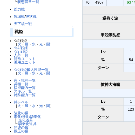
┗
状態異常一覧
70
4907
637
総力戦
攻城戦
/
波状戦
逆巻く波
天下統一戦
↑
戦姫
甲殻隊防壁
☆5戦姫
［
火
・
風
・
水
・
光
・
闇
］
☆4 戦姫
☆3 戦姫
Lv
1
人外一覧
特殊ユニット
%
54
汎用ユニット
ターン
☆6戦姫最大性能一覧
［
火
・
風
・
水
・
光
・
闇
］
家・境涯一覧
兵種一覧
憤神大海嘯
指揮能力一覧
スキル一覧
特殊能力一覧
Lv
1
絆レベル
［
火
・
風
・
水
・
光
・
闇
］
%
123
強化の儀
進化/神化/騎乗化
ターン
┣
進化道具
┗
騎乗化道具
開運の儀
鍛玉の儀