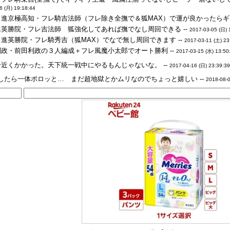
6 (月) 19:18:44
・進京極高知・フレ騎吉法師（フレ除き全撫で＆狐MAX）で運が良かったらギ
進英勝院・フレ吉法師 狐強化してあれば撫でなし周回できる --
2017-03-05 (日) 
進英勝院・フレ騎秀吉（狐MAX）でなで無し周回できます --
2017-03-11 (土) 23
利政・前田利政の３人編成＋フレ風魔小太郎でオート勝利 --
2017-03-15 (水) 13:50
分近くかかった。天下統一戦中にやるもんじゃないな。 --
2017-04-16 (日) 23:39:3
したら一体ポロッと… まだ超地獄とかムリなのでちょっと嬉しい --
2018-08-0