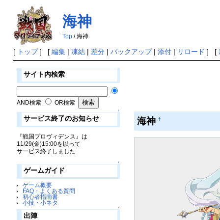
海神
Top
/ 海神
[
トップ
] [
編集
|
凍結
|
差分
|
バックアップ
|
添付
|
リロード
] [
サイト内検索
AND検索
OR検索
↑
サービス終了のお知らせ
海神
†
『戦国プロヴィデンス』は
11/29(金)15:00を以って
サービス終了しました
↑
ゲームガイド
ゲーム概要
FAQ・よくある質問
初心者指南書
小技・小ネタ
↑
出陣