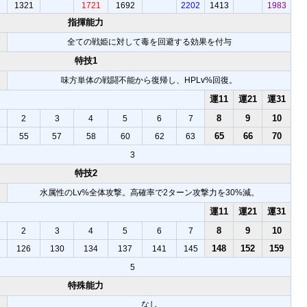
7
1321
1721
1692
2202
1413
1983
指揮能力
全ての戦姫に対して毒を回避する効果を付与
特技1
味方単体の戦闘不能から復帰し、HPLv%回復。
運11
運21
運31
8
9
10
2
3
4
5
6
7
65
66
70
55
57
58
60
62
63
3
特技2
水属性のLv%全体攻撃。高確率で2ターン攻撃力を30%減。
運11
運21
運31
8
9
10
2
3
4
5
6
7
148
152
159
126
130
134
137
141
145
5
特殊能力
なし