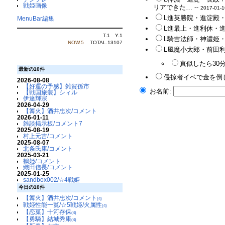
戦姫画像
リアできた… --
2017-01-1
L進英勝院・進淀殿
MenuBar編集
L進最上・進利休・
T.1 Y.1
L騎吉法師・神濃姫・
NOW.5
TOTAL.13107
L風魔小太郎・前田
真似したら30
最新の10件
侵掠者イベで金を倒
2026-08-08
【好運の予感】雑賀孫市
お名前:
【戦国旅装】シィル
伊達輝宗
2026-04-29
【篝火】酒井忠次/コメント
2026-01-11
雑談掲示板/コメント7
2025-08-19
村上元吉/コメント
2025-08-07
北条氏康/コメント
2025-03-21
鶴姫/コメント
織田信長/コメント
2025-01-25
sandbox002/☆4戦姫
今日の10件
【篝火】酒井忠次/コメント
(4)
戦姫性能一覧/☆5戦姫/火属性
(4)
【恋菓】十河存保
(4)
【勇騎】結城秀康
(4)