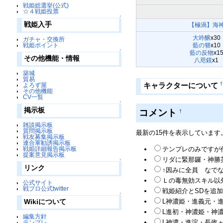
戦姫総選挙(公式)
☆４戦姫投票
↑
戦姫入手
【極渦】海
大吟醸
x30
ガチャ・交換所
戦姫ポイント
藍の簪
x10
↑
藍の反物
x1
その他機能・情報
八咫鏡
x1
築城
貿易
†
キャラクターについて
よろず屋
その他機能
CV一覧
↑
掲示板
コメント
†
雑談掲示板
質問掲示板
最新の15件を表示しています
戦友募集掲示板
連合軍勧誘掲示板
戦姫詳細報告掲示板
テンプレのみですが
提案意見掲示板
リダに緊那鑼・神勝
↑
リンク
↑因みに全員 なでな
Ｌの毒無効スキル以
公式サイト
戦プロ公式twitter
戦姫紹介とSDを追加
↑
L神濃姫・進義元・
Wikiについて
L進初・神濃姫・神濃
編集方針
L神濃・進淀・長政
テンプレ