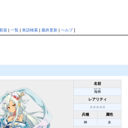
新規
|
一覧
|
単語検索
|
最終更新
|
ヘルプ
]
名前
わだつみ
海神
レアリティ
☆☆☆☆☆
兵種
属性
神
水