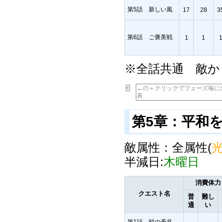
第5話 新しい風
17
28
3
第6話 ご褒美戦
1
1
※全話共通 敵か
←の＋クリックでフェーズ毎に
+
表
第5章：平和
敵属性：全属性(
半減日:
木曜日
消費体力
クエスト名
普
難し
通
い
第1話 戦の予兆