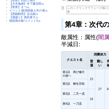
【聖夜】石田三成
(5)
【天衣無縫】木下藤吉郎
(5)
【聖夜】まつ
(4)
←の＋クリックでフェーズ毎に
+
イベント/超地獄級人外の者
(4)
表
【悪戯騎馬】吉法師
(4)
【酒盛り】酒呑童子
(3)
雑談掲示板/コメント5
(3)
第4章：次代
敵属性：属性(
闇
半減日:
消費体力
クエスト名
普
難し
通
い
第1話 再び修行
の旅へ
15
第2話 柳生宗矩
27
3
第3話 二天一流
16
第4話 一刀流