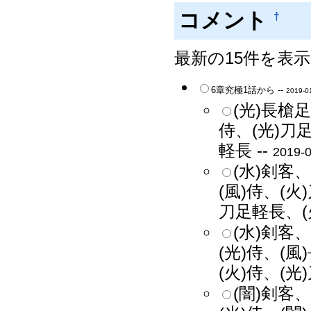
コメント
†
最新の15件を表
6章究極1話から --
2019-01
(光)長槍足
侍、(光)刀足
軽長 --
2019-0
(水)剣客、
(風)侍、(火
刀足軽長、(
(水)剣客、
(光)侍、(風
(火)侍、(光
(闇)剣客、