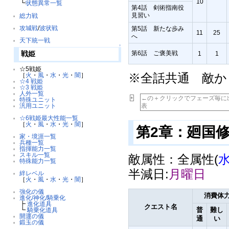
10
┗
状態異常一覧
第4話 剣術指南役
見習い
総力戦
攻城戦
/
波状戦
第5話 新たな歩み
11
25
へ
天下統一戦
↑
第6話 ご褒美戦
1
1
戦姫
☆5戦姫
※全話共通 敵か
［
火
・
風
・
水
・
光
・
闇
］
☆4 戦姫
☆3 戦姫
人外一覧
←の＋クリックでフェーズ毎に
+
特殊ユニット
表
汎用ユニット
☆6戦姫最大性能一覧
［
火
・
風
・
水
・
光
・
闇
］
第2章：廻国
家・境涯一覧
兵種一覧
指揮能力一覧
スキル一覧
敵属性：全属性(
特殊能力一覧
半減日:
月曜日
絆レベル
［
火
・
風
・
水
・
光
・
闇
］
強化の儀
消費体
進化/神化/騎乗化
┣
進化道具
クエスト名
普
難し
┗
騎乗化道具
開運の儀
通
い
鍛玉の儀