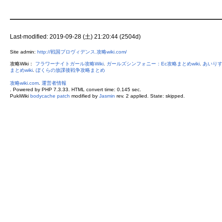
Last-modified: 2019-09-28 (土) 21:20:44 (2504d)
Site admin:
http://戦国プロヴィデンス.攻略wiki.com/
攻略Wiki：
フラワーナイトガール攻略Wiki
.
ガールズシンフォニー：Ec攻略まとめwiki
.
あいりす
まとめwiki
.
ぼくらの放課後戦争攻略まとめ
攻略wiki.com
.
運営者情報
. Powered by PHP 7.3.33. HTML convert time: 0.145 sec.
PukiWiki
bodycache patch
modified by
Jasmin
rev. 2 applied. State: skipped.