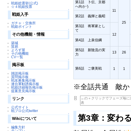
第1話 卜伝、京都
戦姫総選挙(公式)
へ向かう
☆４戦姫投票
11
↑
戦姫入手
第2話 義輝と義昭
25
ガチャ・交換所
第3話 将軍家とし
戦姫ポイント
て
↑
その他機能・情報
12
第4話 上泉信綱
築城
貿易
第5話 新陰流の実
よろず屋
13
26
その他機能
力
CV一覧
↑
掲示板
第6話 ご褒美戦
1
1
雑談掲示板
質問掲示板
戦友募集掲示板
連合軍勧誘掲示板
※全話共通 敵か
戦姫詳細報告掲示板
提案意見掲示板
↑
←の＋クリックでフェーズ毎に
リンク
+
表
公式サイト
戦プロ公式twitter
↑
第3章：変わ
Wikiについて
編集方針
テンプレ