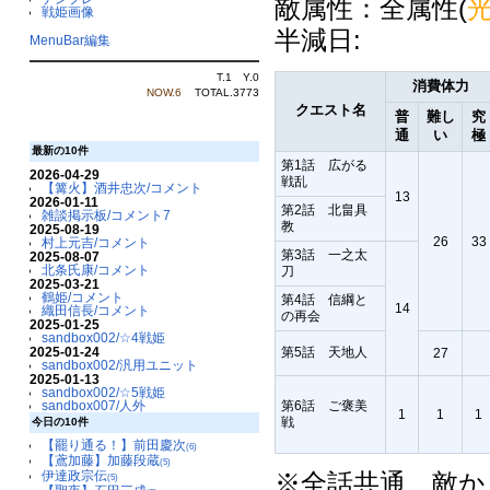
敵属性：全属性(
戦姫画像
半減日:
MenuBar編集
T.1 Y.0
消費体力
NOW.6
TOTAL.3773
クエスト名
普
難し
究
通
い
極
最新の10件
第1話 広がる
2026-04-29
戦乱
【篝火】酒井忠次/コメント
13
2026-01-11
第2話 北畠具
雑談掲示板/コメント7
教
2025-08-19
26
33
村上元吉/コメント
第3話 一之太
2025-08-07
北条氏康/コメント
刀
2025-03-21
鶴姫/コメント
第4話 信綱と
14
織田信長/コメント
の再会
2025-01-25
sandbox002/☆4戦姫
2025-01-24
第5話 天地人
27
sandbox002/汎用ユニット
2025-01-13
sandbox002/☆5戦姫
sandbox007/人外
第6話 ご褒美
1
1
1
戦
今日の10件
【罷り通る！】前田慶次
(6)
【鳶加藤】加藤段蔵
(5)
伊達政宗伝
※全話共通 敵か
(5)