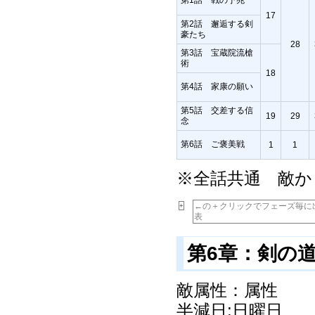
17
第2話 邂逅する剣
豪たち
28
第3話 宝蔵院流槍
術
18
第4話 家康の願い
第5話 交差する信
19
29
念
第6話 ご褒美戦
1
1
※全話共通 敵か
←の＋クリックでフェーズ毎に
+
表
第6章：剣の
敵属性：属性
半減日:
日曜日