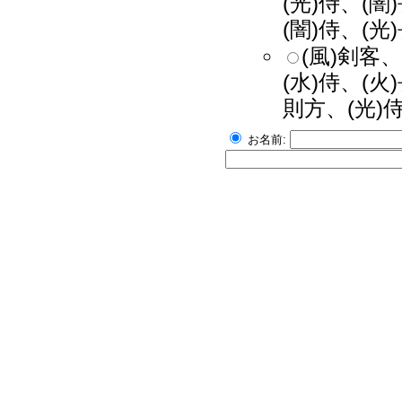
(光)侍、(闇
(闇)侍、(光
(風)剣客、
(水)侍、(火
則方、(光)侍
お名前: