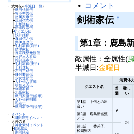
コメント
武将伝-(
半減日一覧
)
┣
織田信長伝
┣
豊臣秀吉伝
剣術家伝
┣
徳川家康伝
†
┣
武田信玄伝
┣
上杉謙信伝
┣
伊達政宗伝
┣
ザビエル伝
┣
浅井姫伝
┣
真田信之伝
第1章：鹿島
┣
井伊直政伝
┣
毛利家伝(前半)
┣
島津家伝
┣
長宗我部元親伝
┣
三好三人衆伝
敵属性：全属性(
┣
雑賀孫市伝
┣
毛利家伝(後半)
半減日:
金曜日
┣
千利休伝
┣
石田三成伝
┣
肝付兼続伝
┣
少女使節伝
消費体
┣
人外伝六道編
┣
明智光秀伝
クエスト名
普
難し
┣
剣術家伝
┣
北条家伝
通
い
┣
織田家臣伝(前半)
┣
人外伝神明編
第1話 卜伝との出
┣
忍者伝
会い
┗
織田家臣伝(後半)
9
第2話 鹿島新当流
イベント
┗
期間限定イベント
とは
人外の者
24
┣
神化素材イベント
第3話 一番弟子、
┣
超地獄級
松岡則方
┣
期間限定