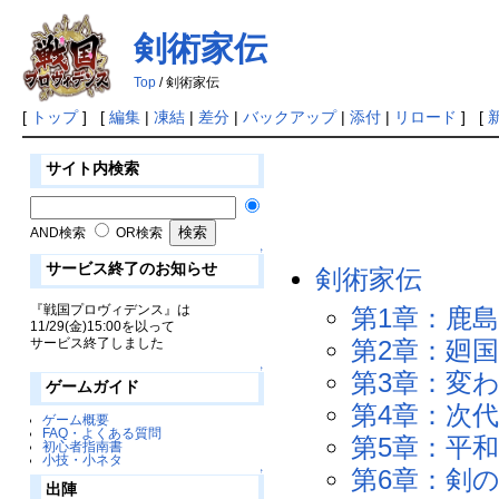
剣術家伝
Top
/ 剣術家伝
[
トップ
] [
編集
|
凍結
|
差分
|
バックアップ
|
添付
|
リロード
] [
サイト内検索
AND検索
OR検索
↑
サービス終了のお知らせ
剣術家伝
『戦国プロヴィデンス』は
第1章：鹿
11/29(金)15:00を以って
サービス終了しました
第2章：廻
↑
第3章：変
ゲームガイド
第4章：次
ゲーム概要
FAQ・よくある質問
第5章：平
初心者指南書
小技・小ネタ
第6章：剣
↑
出陣