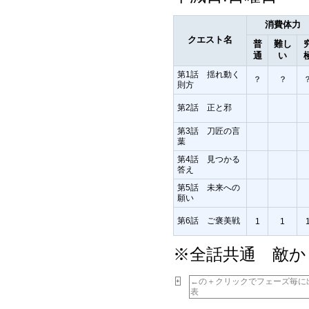
消費体力
クエスト名
普
難し
通
い
第1話 揺れ動く
？
？
則方
第2話 正と邪
第3話 刀匠の言
葉
第4話 見つかる
答え
第5話 未来への
願い
第6話 ご褒美戦
1
1
※全話共通 敵か
←の＋クリックでフェーズ毎に
+
表