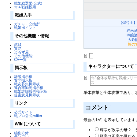
戦姫総選挙(公式)
☆４戦姫投票
↑
戦姫入手
【煌弓士
ガチャ・交換所
戦姫ポイント
純米
↑
吟醸
その他機能・情報
大吟
煌の
築城
貿易
よろず屋
その他機能
...
+
CV一覧
↑
†
キャラクターについて
掲示板
雑談掲示板
☆3全体攻撃持ち戦姫シリー
+
質問掲示板
ズ
戦友募集掲示板
連合軍勧誘掲示板
戦姫詳細報告掲示板
単体攻撃と全体攻撃であり、
提案意見掲示板
↑
リンク
コメント
†
公式サイト
戦プロ公式twitter
最新の15件を表示しています
↑
Wikiについて
輝宗が政宗の母？ テ
編集方針
輝宗は正宗の母だろ
テンプレ