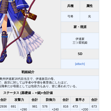
兵種
属性
弓将
光
家・境涯
伊達家
三ツ星戦姫
SD
[attach]
戦姫紹介
奥州伊達家16代目当主で、伊達政宗の母。
で、政宗に対しては学者や学僧を教育係にしたほど。
高飛車だが母親としては包容力もあり、皆に慕われている。
ステータス (基礎値
+値)=合計値
＋
合計
攻撃力
合計
防御力
合計
素早さ
合計
2936
691
981
576
816
473
673
+290
+240
+200