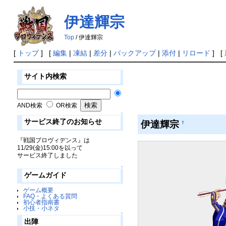
伊達輝宗
Top
/ 伊達輝宗
[
トップ
] [
編集
|
凍結
|
差分
|
バックアップ
|
添付
|
リロード
] [
サイト内検索
AND検索
OR検索
↑
サービス終了のお知らせ
伊達輝宗
†
『戦国プロヴィデンス』は
11/29(金)15:00を以って
サービス終了しました
↑
ゲームガイド
ゲーム概要
FAQ・よくある質問
初心者指南書
小技・小ネタ
↑
出陣