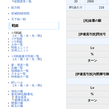
┗
状態異常一覧
20
2900
絆1あたり
総力戦
216
攻城戦
/
波状戦
天下統一戦
[光]金運の願
↑
戦姫
☆5戦姫
[伊達流弓技]閃光弓
［
火
・
風
・
水
・
光
・
闇
］
☆4 戦姫
☆3 戦姫
人外一覧
特殊ユニット
Lv
汎用ユニット
%
☆6戦姫最大性能一覧
［
火
・
風
・
水
・
光
・
闇
］
ターン
家・境涯一覧
兵種一覧
指揮能力一覧
スキル一覧
[伊達流弓技]与黙輝弓
特殊能力一覧
絆レベル
［
火
・
風
・
水
・
光
・
闇
］
Lv
強化の儀
%
進化/神化/騎乗化
┣
進化道具
┗
騎乗化道具
ターン
開運の儀
鍛玉の儀