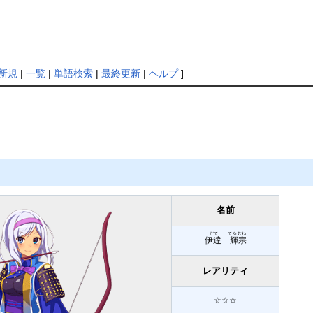
新規
|
一覧
|
単語検索
|
最終更新
|
ヘルプ
]
名前
だて てるむね
伊達 輝宗
レアリティ
☆☆☆