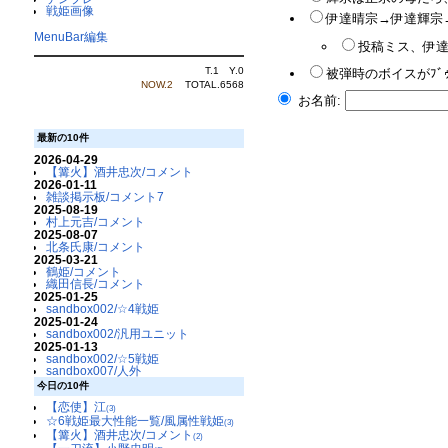
戦姫画像
伊達晴宗→伊達輝宗→
MenuBar編集
投稿ミス、伊達
T.1 Y.0
被弾時のボイスがﾌﾞ
NOW.2
TOTAL.6568
お名前:
最新の10件
2026-04-29
【篝火】酒井忠次/コメント
2026-01-11
雑談掲示板/コメント7
2025-08-19
村上元吉/コメント
2025-08-07
北条氏康/コメント
2025-03-21
鶴姫/コメント
織田信長/コメント
2025-01-25
sandbox002/☆4戦姫
2025-01-24
sandbox002/汎用ユニット
2025-01-13
sandbox002/☆5戦姫
sandbox007/人外
今日の10件
【恋使】江
(3)
☆6戦姫最大性能一覧/風属性戦姫
(3)
【篝火】酒井忠次/コメント
(2)