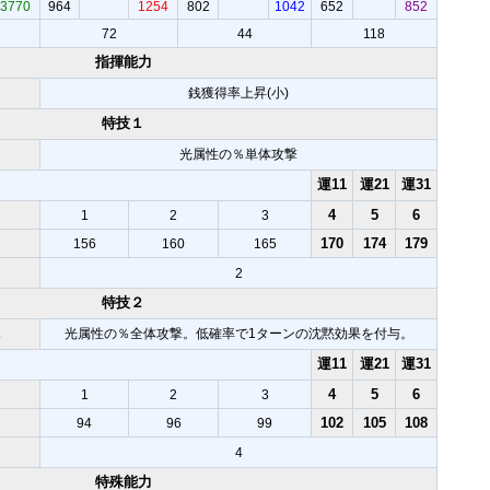
3770
964
1254
802
1042
652
852
72
44
118
指揮能力
銭獲得率上昇(小)
特技１
光属性の％単体攻撃
運11
運21
運31
4
5
6
1
2
3
170
174
179
156
160
165
2
特技２
陣
光属性の％全体攻撃。低確率で1ターンの沈黙効果を付与。
運11
運21
運31
4
5
6
1
2
3
102
105
108
94
96
99
4
特殊能力