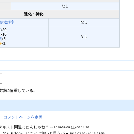
なし
進化・神化
】伊達輝宗
なし
酒
x30
酒
x10
なし
醸
x5
簪
x1
攻撃に偏重している。
。
コメントページを参照
キスト間違ったんじゃね？ --
2016-02-06 (土) 00:14:20
、なんもおかしいことは無いと思うが --
2016-03-02 (水) 13:53:59