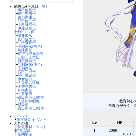
武将伝-(
半減日一覧
)
┣
織田信長伝
┣
豊臣秀吉伝
┣
徳川家康伝
┣
武田信玄伝
┣
上杉謙信伝
┣
伊達政宗伝
┣
ザビエル伝
┣
浅井姫伝
┣
真田信之伝
┣
井伊直政伝
┣
毛利家伝(前半)
┣
島津家伝
┣
長宗我部元親伝
┣
三好三人衆伝
┣
雑賀孫市伝
┣
毛利家伝(後半)
┣
千利休伝
┣
石田三成伝
┣
肝付兼続伝
┣
少女使節伝
┣
人外伝六道編
┣
明智光秀伝
┣
剣術家伝
┣
北条家伝
┣
織田家臣伝(前半)
┣
人外伝神明編
教育熱心
┣
忍者伝
自尊心が強く、
┗
織田家臣伝(後半)
イベント
┗
期間限定イベント
Lv
HP
人外の者
┣
神化素材イベント
┣
超地獄級
1
2066
┣
期間限定
+870