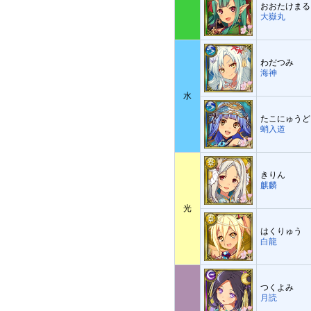
おおたけまる
大嶽丸
わだつみ
海神
水
たこにゅうど
蛸入道
きりん
麒麟
光
はくりゅう
白龍
つくよみ
月読