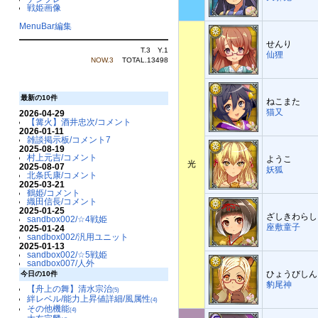
戦姫画像
MenuBar編集
せんり
T.3 Y.1
仙狸
NOW.3
TOTAL.13498
最新の10件
ねこまた
猫又
2026-04-29
【篝火】酒井忠次/コメント
2026-01-11
雑談掲示板/コメント7
2025-08-19
村上元吉/コメント
ようこ
光
2025-08-07
妖狐
北条氏康/コメント
2025-03-21
鶴姫/コメント
織田信長/コメント
2025-01-25
ざしきわらし
sandbox002/☆4戦姫
座敷童子
2025-01-24
sandbox002/汎用ユニット
2025-01-13
sandbox002/☆5戦姫
sandbox007/人外
ひょうびしん
今日の10件
豹尾神
【舟上の舞】清水宗治
(5)
絆レベル/能力上昇値詳細/風属性
(4)
その他機能
(4)