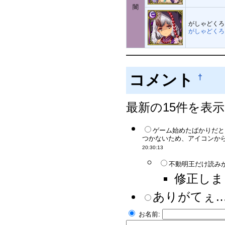
闇
がしゃどくろ
がしゃどくろ
コメント
†
最新の15件を表
ゲーム始めたばかりだと
つかないため、アイコンから
20:30:13
不動明王だけ読みが
修正しまし
ありがてぇ……
お名前: