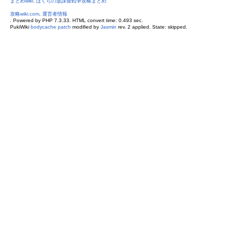
まとめwiki
.
ぼくらの放課後戦争攻略まとめ
攻略wiki.com
.
運営者情報
. Powered by PHP 7.3.33. HTML convert time: 0.493 sec.
PukiWiki
bodycache patch
modified by
Jasmin
rev. 2 applied. State: skipped.