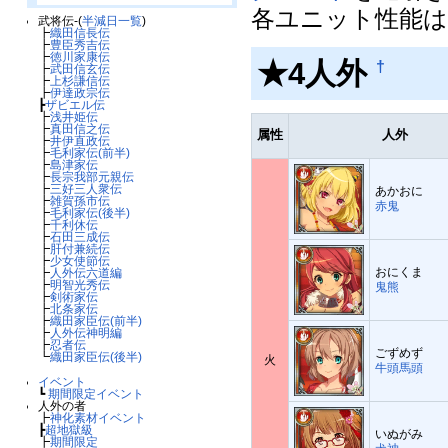
各ユニット性能は
武将伝-(
半減日一覧
)
┣
織田信長伝
┣
豊臣秀吉伝
┣
徳川家康伝
★4人外
†
┣
武田信玄伝
┣
上杉謙信伝
┣
伊達政宗伝
┣
ザビエル伝
┣
浅井姫伝
┣
真田信之伝
属性
人外
┣
井伊直政伝
┣
毛利家伝(前半)
┣
島津家伝
┣
長宗我部元親伝
┣
三好三人衆伝
あかおに
┣
雑賀孫市伝
赤鬼
┣
毛利家伝(後半)
┣
千利休伝
┣
石田三成伝
┣
肝付兼続伝
┣
少女使節伝
おにくま
┣
人外伝六道編
┣
明智光秀伝
鬼熊
┣
剣術家伝
┣
北条家伝
┣
織田家臣伝(前半)
┣
人外伝神明編
┣
忍者伝
ごずめず
┗
織田家臣伝(後半)
火
牛頭馬頭
イベント
┗
期間限定イベント
人外の者
┣
神化素材イベント
┣
超地獄級
いぬがみ
┣
期間限定