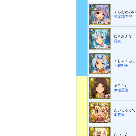
くらおかみの
闇淤加美神
ゆきおんな
雪女
くじゃくみょ
孔雀明王
まごらが
摩喉羅伽
たいしゃくて
帝釈天
らいじん