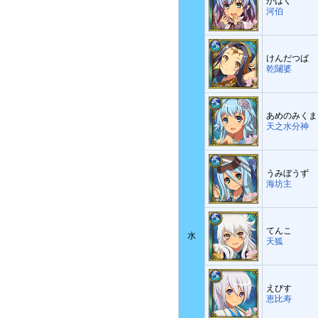
かはく
河伯
けんだつば
乾闥婆
あめのみくま
天之水分神
うみぼうず
海坊主
てんこ
水
天狐
えびす
恵比寿