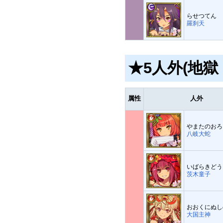
らせつてん
羅刹天
★5人外(地獄
属性
人外
やまたのおろ
八岐大蛇
いばらきどう
茨木童子
おおくにぬし
大国主神