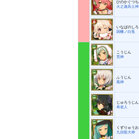
ひのかぐつち
火之迦具土神
いなばのしろ
因幡ノ白兎
こうじん
荒神
ふうじん
風神
じゅろうじん
寿老人
くずりゅうお
九頭龍大神