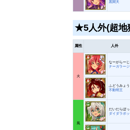
黒闇天
★5人外(超地
属性
人外
なーがらーじ
ナーガラージ
火
ふどうみょう
不動明王
だいだらぼっ
ダイダラボッ
風