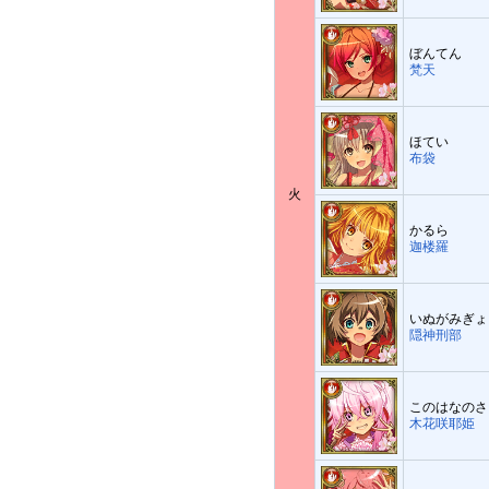
ぼんてん
梵天
ほてい
布袋
火
かるら
迦楼羅
いぬがみぎょ
隠神刑部
このはなのさ
木花咲耶姫