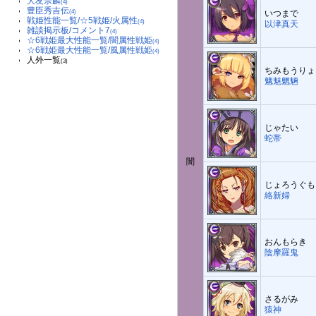
大友宗麟
(4)
豊臣秀吉伝
(4)
いつまで
戦姫性能一覧/☆5戦姫/火属性
(4)
以津真天
雑談掲示板/コメント7
(4)
☆6戦姫最大性能一覧/闇属性戦姫
(4)
☆6戦姫最大性能一覧/風属性戦姫
(4)
人外一覧
(3)
ちみもうりょ
魑魅魍魎
じゃたい
蛇帯
闇
じょろうぐも
絡新婦
おんもらき
陰摩羅鬼
さるがみ
猿神