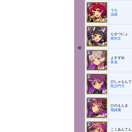
うら
温羅
らせつにょ
羅刹女
闇
よすずめ
夜雀
びしゃもんて
毘沙門天
ひのえんま
飛縁魔
こくあんてん