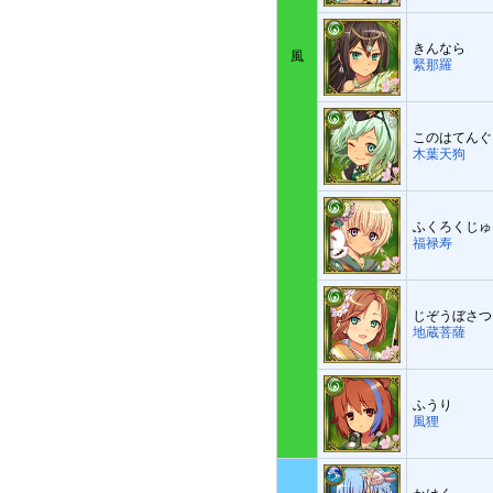
きんなら
風
緊那羅
このはてんぐ
木葉天狗
ふくろくじゅ
福禄寿
じぞうぼさつ
地蔵菩薩
ふうり
風狸