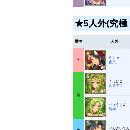
★5人外(究極
属性
人外
やしゃ
火
夜叉
くえびこ
久延毘古
風
りゅうじん
龍神
べんざいてん