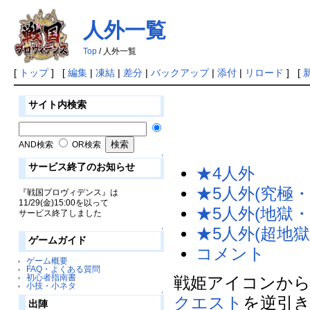
人外一覧
Top
/ 人外一覧
[
トップ
] [
編集
|
凍結
|
差分
|
バックアップ
|
添付
|
リロード
] [
サイト内検索
AND検索
OR検索
↑
サービス終了のお知らせ
★4人外
★5人外(究極・
『戦国プロヴィデンス』は
11/29(金)15:00を以って
★5人外(地獄・
サービス終了しました
★5人外(超地獄
↑
ゲームガイド
コメント
ゲーム概要
FAQ・よくある質問
初心者指南書
戦姫アイコンから
小技・小ネタ
↑
クエスト
を逆引
出陣