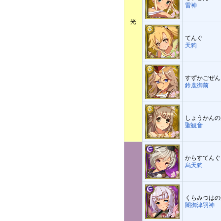
雷神
光
てんぐ
天狗
すずかごぜん
鈴鹿御前
しょうかんの
聖観音
からすてんぐ
烏天狗
くらみつはの
闇御津羽神