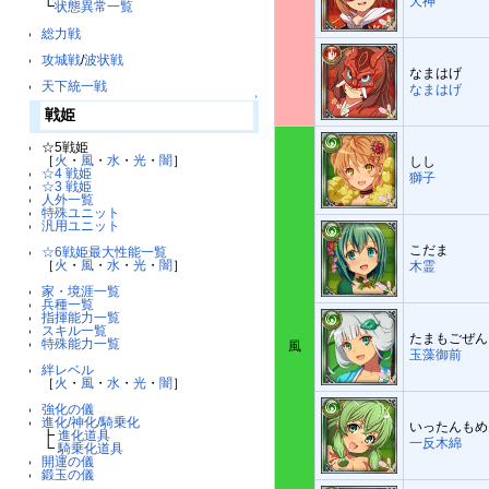
犬神
┗
状態異常一覧
総力戦
攻城戦
/
波状戦
なまはげ
天下統一戦
なまはげ
↑
戦姫
☆5戦姫
［
火
・
風
・
水
・
光
・
闇
］
しし
☆4 戦姫
獅子
☆3 戦姫
人外一覧
特殊ユニット
汎用ユニット
こだま
☆6戦姫最大性能一覧
［
火
・
風
・
水
・
光
・
闇
］
木霊
家・境涯一覧
兵種一覧
指揮能力一覧
スキル一覧
たまもごぜん
特殊能力一覧
風
玉藻御前
絆レベル
［
火
・
風
・
水
・
光
・
闇
］
強化の儀
進化/神化/騎乗化
いったんもめ
┣
進化道具
一反木綿
┗
騎乗化道具
開運の儀
鍛玉の儀