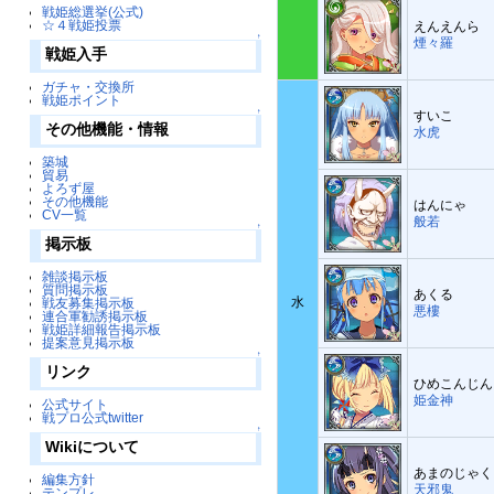
戦姫総選挙(公式)
☆４戦姫投票
えんえんら
↑
煙々羅
戦姫入手
ガチャ・交換所
戦姫ポイント
↑
すいこ
その他機能・情報
水虎
築城
貿易
よろず屋
その他機能
はんにゃ
CV一覧
般若
↑
掲示板
雑談掲示板
質問掲示板
あくる
水
戦友募集掲示板
悪樓
連合軍勧誘掲示板
戦姫詳細報告掲示板
提案意見掲示板
↑
リンク
ひめこんじん
姫金神
公式サイト
戦プロ公式twitter
↑
Wikiについて
あまのじゃく
編集方針
天邪鬼
テンプレ