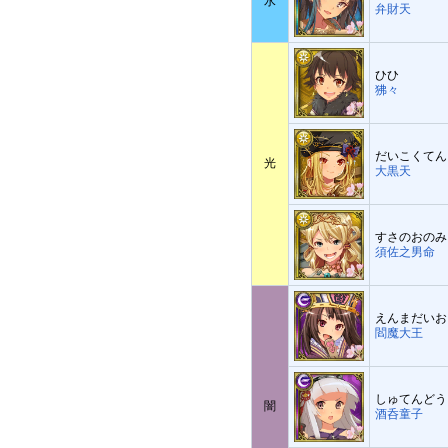
水
弁財天
ひひ
狒々
だいこくてん
光
大黒天
すさのおのみ
須佐之男命
えんまだいお
閻魔大王
しゅてんどう
闇
酒呑童子