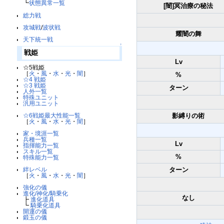
┗
状態異常一覧
[闇]冥治療の秘法
総力戦
攻城戦
/
波状戦
耀闇の舞
天下統一戦
↑
戦姫
Lv
☆5戦姫
［
火
・
風
・
水
・
光
・
闇
］
%
☆4 戦姫
☆3 戦姫
ターン
人外一覧
特殊ユニット
汎用ユニット
☆6戦姫最大性能一覧
影縛りの術
［
火
・
風
・
水
・
光
・
闇
］
家・境涯一覧
兵種一覧
Lv
指揮能力一覧
スキル一覧
%
特殊能力一覧
絆レベル
ターン
［
火
・
風
・
水
・
光
・
闇
］
強化の儀
進化/神化/騎乗化
なし
┣
進化道具
┗
騎乗化道具
開運の儀
鍛玉の儀