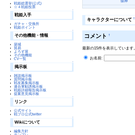
猿神
戦姫総選挙(公式)
☆４戦姫投票
↑
戦姫入手
†
キャラクターについて
ガチャ・交換所
戦姫ポイント
↑
コメント
その他機能・情報
†
築城
貿易
最新の15件を表示しています
よろず屋
その他機能
お名前:
CV一覧
↑
掲示板
雑談掲示板
質問掲示板
戦友募集掲示板
連合軍勧誘掲示板
戦姫詳細報告掲示板
提案意見掲示板
↑
リンク
公式サイト
戦プロ公式twitter
↑
Wikiについて
編集方針
テンプレ