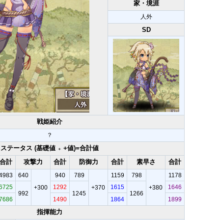
家・境涯
人外
SD
戦姫紹介
？
ステータス (基礎値
+値)=合計値
＋
合計
攻撃力
合計
防御力
合計
素早さ
合計
4983
640
940
789
1159
798
1178
6725
1292
1615
1646
+300
+370
+380
992
1245
1266
7686
1490
1864
1899
指揮能力