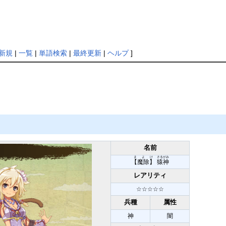
新規
|
一覧
|
単語検索
|
最終更新
|
ヘルプ
]
名前
まよけ
さるがみ
【魔除】
猿神
レアリティ
☆☆☆☆☆
兵種
属性
神
闇