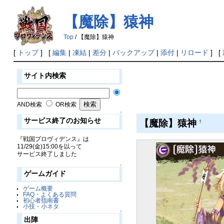
【魔除】猿神
Top
/ 【魔除】猿神
[
トップ
] [
編集
|
凍結
|
差分
|
バックアップ
|
添付
|
リロード
] [
サイト内検索
AND検索
OR検索
↑
サービス終了のお知らせ
【魔除】猿神
†
『戦国プロヴィデンス』は
11/29(金)15:00を以って
サービス終了しました
↑
ゲームガイド
ゲーム概要
FAQ・よくある質問
初心者指南書
小技・小ネタ
↑
出陣