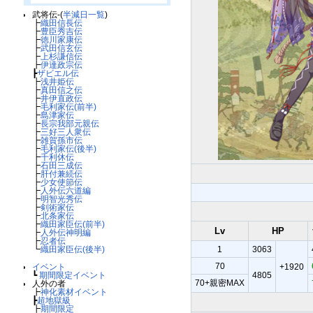
武将伝-(
半減日一覧
)
┣
織田信長伝
┣
豊臣秀吉伝
┣
徳川家康伝
┣
武田信玄伝
┣
上杉謙信伝
┣
伊達政宗伝
┣
ザビエル伝
┣
浅井姫伝
┣
真田信之伝
┣
井伊直政伝
┣
毛利家伝(前半)
┣
島津家伝
┣
長宗我部元親伝
┣
三好三人衆伝
┣
雑賀孫市伝
┣
毛利家伝(後半)
┣
千利休伝
┣
石田三成伝
┣
肝付兼続伝
┣
少女使節伝
┣
人外伝六道編
┣
明智光秀伝
┣
剣術家伝
┣
北条家伝
┣
織田家臣伝(前半)
Lv
HP
┣
人外伝神明編
┣
忍者伝
┗
織田家臣伝(後半)
1
3063
70
イベント
+1920
┗
期間限定イベント
4805
70+親密MAX
人外の者
┣
神化素材イベント
┣
超地獄級
┣
期間限定