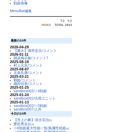
戦姫画像
MenuBar編集
T.2 Y.2
NOW.5
TOTAL.2943
最新の10件
2026-04-29
【篝火】酒井忠次/コメント
2026-01-11
雑談掲示板/コメント7
2025-08-19
村上元吉/コメント
2025-08-07
北条氏康/コメント
2025-03-21
鶴姫/コメント
織田信長/コメント
2025-01-25
sandbox002/☆4戦姫
2025-01-24
sandbox002/汎用ユニット
2025-01-13
sandbox002/☆5戦姫
sandbox007/人外
今日の10件
【舟上の舞】清水宗治
(5)
豊臣秀吉伝
(4)
☆6戦姫最大性能一覧/風属性戦姫
(4)