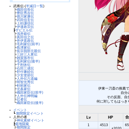
武将伝-(
半減日一覧
)
┣
織田信長伝
┣
豊臣秀吉伝
┣
徳川家康伝
┣
武田信玄伝
┣
上杉謙信伝
┣
伊達政宗伝
┣
ザビエル伝
┣
浅井姫伝
┣
真田信之伝
┣
井伊直政伝
┣
毛利家伝(前半)
┣
島津家伝
┣
長宗我部元親伝
┣
三好三人衆伝
┣
雑賀孫市伝
┣
毛利家伝(後半)
┣
千利休伝
┣
石田三成伝
┣
肝付兼続伝
┣
少女使節伝
┣
人外伝六道編
┣
明智光秀伝
┣
剣術家伝
伊東一刀斎の推薦
┣
北条家伝
┣
織田家臣伝(前半)
自分
┣
人外伝神明編
その反面、自
┣
忍者伝
何に対してもはっき
┗
織田家臣伝(後半)
イベント
┗
期間限定イベント
人外の者
合
Lv
HP
┣
神化素材イベント
┣
超地獄級
1
4513
65
┣
期間限定
+2020