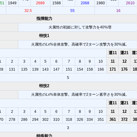
51
1949
2689
1588
2068
1980
2610
32.5
55
16
指揮能力
火属性の戦姫に対して攻撃力を40%増
特技1
火属性のLv%全体攻撃。高確率で2ターン攻撃力を30%減。
運11
運21
運
11
12
1
1
2
3
4
5
6
7
8
9
10
171
176
1
28
131
135
139
143
147
151
154
158
166
5
特技2
火属性のLv%単体攻撃。高確率で2ターン素早さを30%減。
運11
運21
運
11
12
1
1
2
3
4
5
6
7
8
9
10
361
372
3
70
278
286
294
302
310
318
326
334
351
3
特殊能力