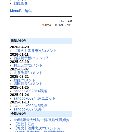
戦姫画像
MenuBar編集
T.2 Y.0
NOW.4
TOTAL.3561
最新の10件
2026-04-29
【篝火】酒井忠次/コメント
2026-01-11
雑談掲示板/コメント7
2025-08-19
村上元吉/コメント
2025-08-07
北条氏康/コメント
2025-03-21
鶴姫/コメント
織田信長/コメント
2025-01-25
sandbox002/☆4戦姫
2025-01-24
sandbox002/汎用ユニット
2025-01-13
sandbox002/☆5戦姫
sandbox007/人外
今日の10件
☆6戦姫最大性能一覧/風属性戦姫
(3)
【恋使】江
(3)
【篝火】酒井忠次/コメント
(2)