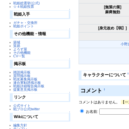
戦姫総選挙(公式)
☆４戦姫投票
[無策の策]
↑
麻痺無効
戦姫入手
ガチャ・交換所
戦姫ポイント
[身元改め【弱】]
↑
その他機能・情報
築城
小野
貿易
よろず屋
その他機能
CV一覧
↑
掲示板
雑談掲示板
†
キャラクターについて
質問掲示板
戦友募集掲示板
連合軍勧誘掲示板
戦姫詳細報告掲示板
コメント
提案意見掲示板
†
↑
リンク
コメントはありません。
【一
公式サイト
戦プロ公式twitter
お名前:
↑
Wikiについて
編集方針
テンプレ