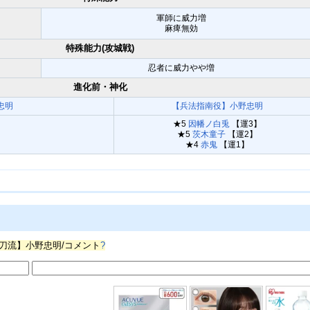
軍師に威力増
麻痺無効
特殊能力(攻城戦)
忍者に威力やや増
進化前・神化
忠明
【兵法指南役】小野忠明
★5
因幡ノ白兎
【運3】
★5
茨木童子
【運2】
★4
赤鬼
【運1】
刀流】小野忠明/コメント
?