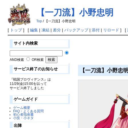
【一刀流】小野忠明
Top
/ 【一刀流】小野忠明
[
トップ
] [
編集
|
凍結
|
差分
|
バックアップ
|
添付
|
リロード
] [
サイト内検索
AND検索
OR検索
↑
サービス終了のお知らせ
【一刀流】小野忠
『戦国プロヴィデンス』は
11/29(金)15:00を以って
サービス終了しました
↑
ゲームガイド
ゲーム概要
FAQ・よくある質問
初心者指南書
小技・小ネタ
↑
出陣