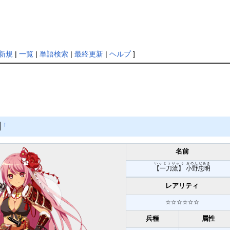
新規
|
一覧
|
単語検索
|
最終更新
|
ヘルプ
]
明
†
名前
いっとうりゅう
おのただあき
【一刀流】
小野忠明
レアリティ
☆☆☆☆☆☆
兵種
属性