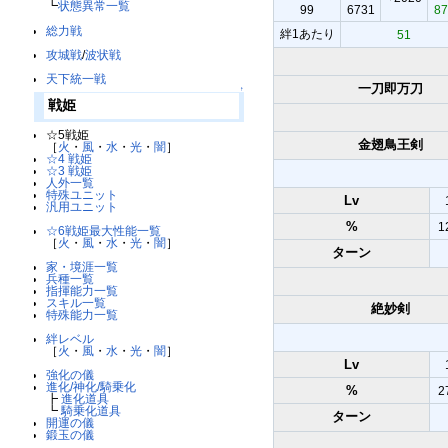
┗
状態異常一覧
99
6731
87
総力戦
絆1あたり
51
攻城戦
/
波状戦
天下統一戦
一刀即万刀
↑
戦姫
☆5戦姫
金翅鳥王剣
［
火
・
風
・
水
・
光
・
闇
］
☆4 戦姫
☆3 戦姫
人外一覧
特殊ユニット
Lv
汎用ユニット
%
1
☆6戦姫最大性能一覧
［
火
・
風
・
水
・
光
・
闇
］
ターン
家・境涯一覧
兵種一覧
指揮能力一覧
スキル一覧
絶妙剣
特殊能力一覧
絆レベル
［
火
・
風
・
水
・
光
・
闇
］
Lv
強化の儀
進化/神化/騎乗化
%
2
┣
進化道具
┗
騎乗化道具
ターン
開運の儀
鍛玉の儀