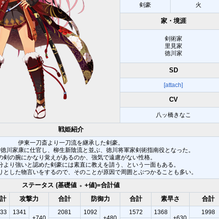
剣豪
火
家・境涯
剣術家
里見家
徳川家
SD
[attach]
CV
八ッ橋きなこ
戦姫紹介
伊東一刀斎より一刀流を継承した剣豪。
で徳川家康に仕官し、柳生新陰流と並ぶ、徳川将軍家剣術指南役となった。
の剣の腕にかなり覚えがあるのか、強気で遠慮がない性格。
分より強いと認めた剣豪には素直に教えを請う、という一面もある。
りとした物言いをするので、そのことが原因で周囲とぶつかることも多い。
ステータス (基礎値
+値)=合計値
＋
計
攻撃力
合計
防御力
合計
素早さ
合計
33
1341
2081
1092
1572
1368
1998
+740
+480
+630